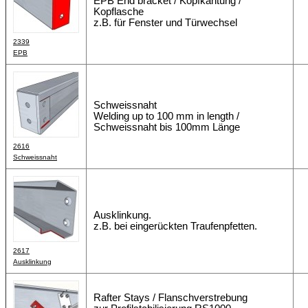
EPB End bracket / Kopfkantung /
Kopflasche
z.B. für Fenster und Türwechsel
2339
EPB
Schweissnaht
Welding up to 100 mm in length /
Schweissnaht bis 100mm Länge
2616
Schweissnaht
Ausklinkung.
z.B. bei eingerückten Traufenpfetten.
2617
Ausklinkung
Rafter Stays / Flanschverstrebung