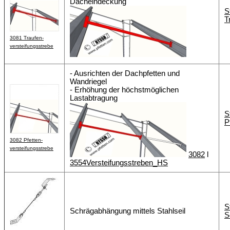
Dacheindeckung
S
T
3081 Traufen-
versteifungsstrebe
- Ausrichten der Dachpfetten und
Wandriegel
- Erhöhung der höchstmöglichen
Lastabtragung
S
P
3082 Pfetten-
versteifungsstrebe
3082
l
3554Versteifungsstreben_HS
S
Schrägabhängung mittels Stahlseil
S