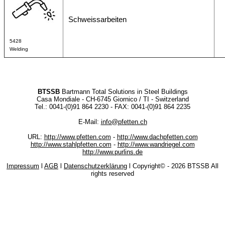
Schweissarbeiten
5428
Welding
BTSSB
Bartmann Total Solutions in Steel Buildings
Casa Mondiale - CH-6745 Giornico / TI - Switzerland
Tel.: 0041-(0)91 864 2230 - FAX: 0041-(0)91 864 2235
E-Mail:
info@pfetten.ch
URL:
http://www.pfetten.com
-
http://www.dachpfetten.com
http://www.stahlpfetten.com
-
http://www.wandriegel.com
http://www.purlins.de
Impressum
l
AGB
l
Datenschutzerklärung
l Copyright©
- 2026 BTSSB All
rights reserved