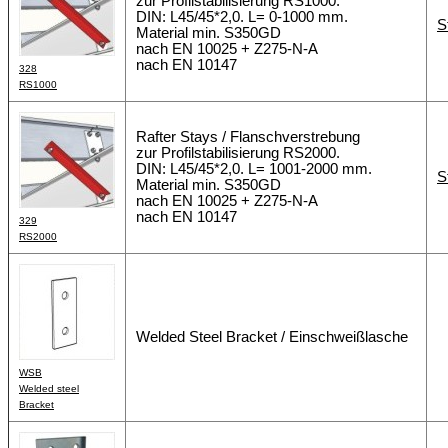
zur Profilstabilisierung RS1000.
DIN: L45/45*2,0. L= 0-1000 mm.
S
Material min. S350GD
nach EN 10025 + Z275-N-A
nach EN 10147
328
RS1000
Rafter Stays / Flanschverstrebung
zur Profilstabilisierung RS2000.
DIN: L45/45*2,0. L= 1001-2000 mm.
S
Material min. S350GD
nach EN 10025 + Z275-N-A
nach EN 10147
329
RS2000
Welded Steel Bracket / Einschweißlasche
WSB
Welded steel
Bracket