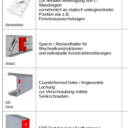
Zur flexiblen Befestigung von C-
Wandriegeln
vornehmlich an statisch untergeordneter
Position wie z.B.
Fensterauswechslungen.
Klemmplatten
Spacer / Abstandhalter für
Wechselkonstruktionen
und individuelle Konstruktionslösungen.
Spacer
Counterformed holes / Angesenkte
Lochung
zur Verschraubung mittels
Senkschrauben.
143
Cform