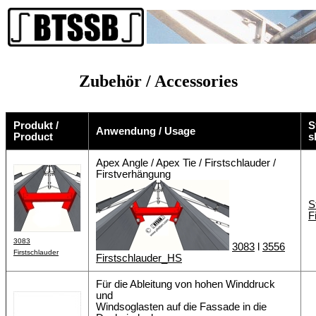
Zubehör / Accessories
Produkt /
S
Anwendung / Usage
Product
s
Apex Angle / Apex Tie / Firstschlauder /
Firstverhängung
S
F
3083
3083
l
3556
Firstschlauder
Firstschlauder_HS
Für die Ableitung von hohen Winddruck
und
Windsoglasten auf die Fassade in die