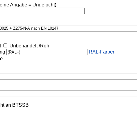
eine Angabe = Ungelocht)
t
Unbehandelt /Roh
ung
RAL-Farben
he
cht an BTSSB