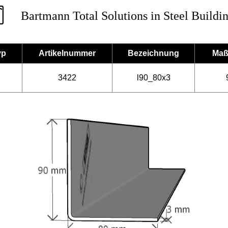
Bartmann Total Solutions in Steel Buildi
yp
Artikelnummer
Bezeichnung
Maß
3422
l90_80x3
l