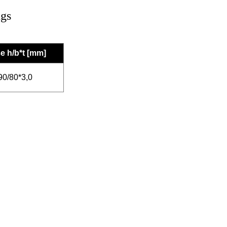
ngs
e h/b*t [mm]
90/80*3,0