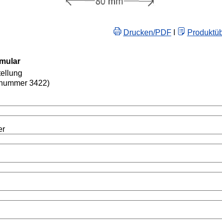
Drucken/PDF
l
Produktüb
rmular
ellung
lnummer 3422)
er