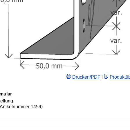
Drucken/PDF
l
Produktüb
rmular
ellung
Artikelnummer 1459)