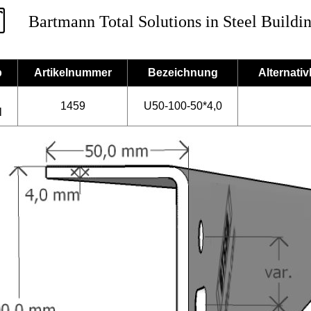
Bartmann Total Solutions in Steel Buildi
p
Artikelnummer
Bezeichnung
Alternati
1459
U50-100-50*4,0
l