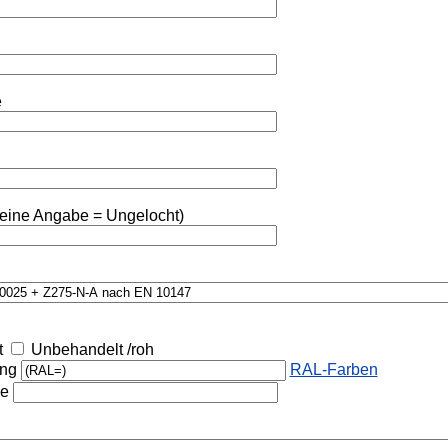
e
eine Angabe = Ungelocht)
t
Unbehandelt /roh
ung
RAL-Farben
he